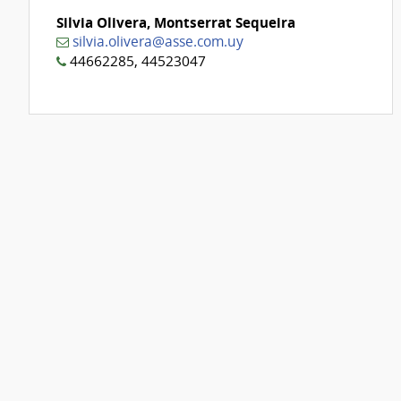
Silvia Olivera, Montserrat Sequeira
silvia.olivera@asse.com.uy
44662285, 44523047