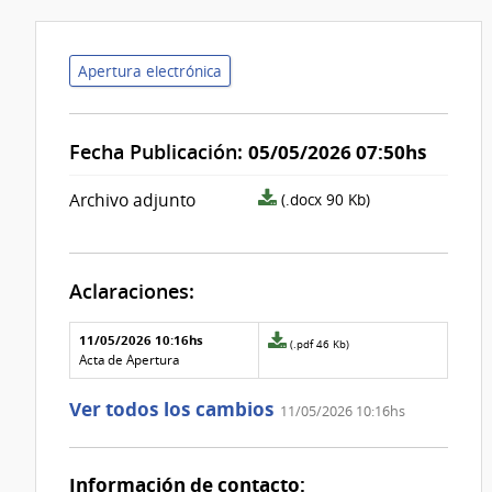
Apertura electrónica
Fecha Publicación:
05/05/2026 07:50hs
archivo
Archivo adjunto
(.docx 90 Kb)
adjunto/pliego
Aclaraciones:
Aclaraciones del llamado
Fecha y
11/05/2026 10:16hs
Archivo
(.pdf 46 Kb)
texto de
Archivo
adjunto
Acta de Apertura
la
de la
de
aclaración
aclaración
la
Ver todos los cambios
11/05/2026 10:16hs
aclaración
Nº
0
Información de contacto: