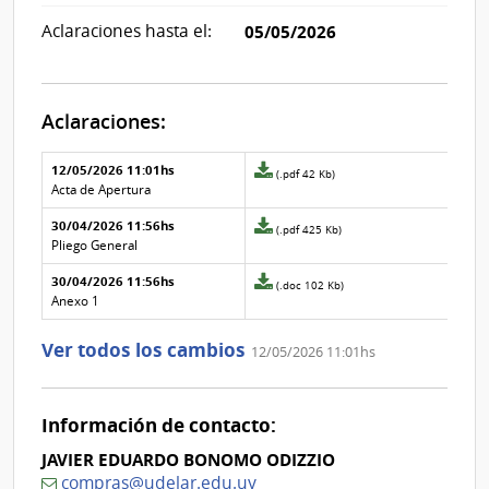
Aclaraciones hasta el:
05/05/2026
Aclaraciones:
Aclaraciones del llamado
Fecha y
12/05/2026 11:01hs
Archivo
(.pdf 42 Kb)
texto de
Archivo
adjunto
Acta de Apertura
la
de la
de
aclaración
aclaración
30/04/2026 11:56hs
la
Archivo
(.pdf 425 Kb)
aclaración
adjunto
Pliego General
Nº
de
30/04/2026 11:56hs
2
la
Archivo
(.doc 102 Kb)
aclaración
adjunto
Anexo 1
Nº
de
0
la
Ver todos los cambios
12/05/2026 11:01hs
aclaración
Nº
1
Información de contacto:
JAVIER EDUARDO BONOMO ODIZZIO
compras@udelar.edu.uy