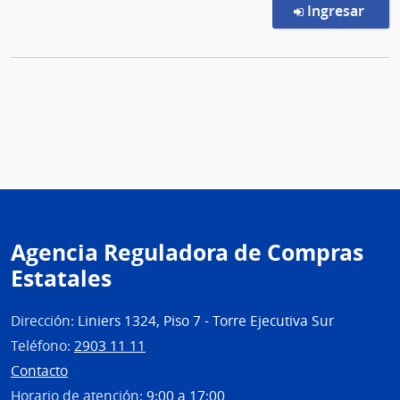
en l
Ingresar
Agencia Reguladora de Compras
Estatales
Dirección:
Liniers 1324, Piso 7 - Torre Ejecutiva Sur
Teléfono:
2903 11 11
Contacto
Horario de atención:
9:00 a 17:00