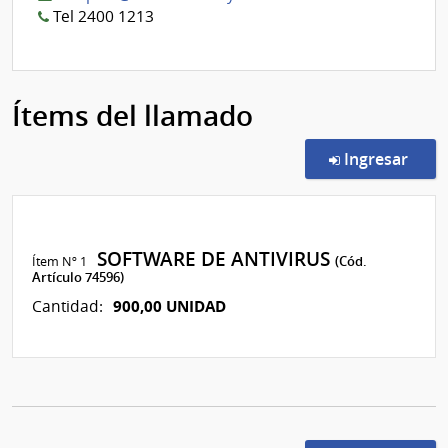
Tel 2400 1213
Ítems del llamado
en l
Ingresar
SOFTWARE DE ANTIVIRUS
Ítem Nº 1
(Cód.
Artículo 74596)
900,00 UNIDAD
Cantidad: