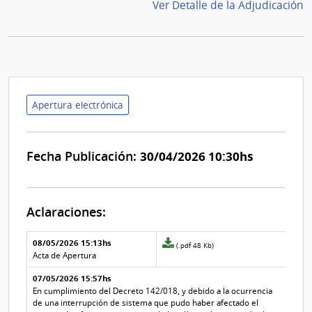
Ver Detalle de la Adjudicación
Apertura electrónica
Fecha Publicación:
30/04/2026 10:30hs
Aclaraciones:
Aclaraciones del llamado
Fecha y
08/05/2026 15:13hs
Archivo
(.pdf 48 Kb)
texto de
Archivo
adjunto
Acta de Apertura
la
de la
de
aclaración
aclaración
07/05/2026 15:57hs
la
aclaración
En cumplimiento del Decreto 142/018, y debido a la ocurrencia
Nº
de una interrupción de sistema que pudo haber afectado el