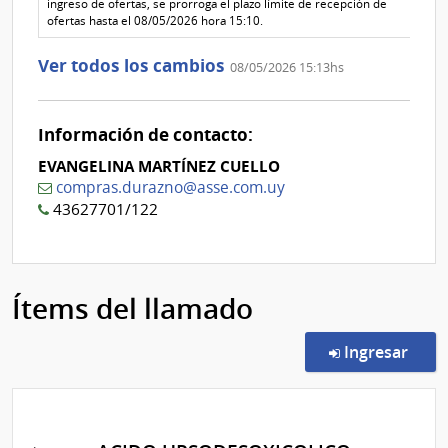
1
ingreso de ofertas, se prorroga el plazo límite de recepción de
ofertas hasta el 08/05/2026 hora 15:10.
Ver todos los cambios
08/05/2026 15:13hs
Información de contacto:
EVANGELINA MARTÍNEZ CUELLO
compras.durazno@asse.com.uy
43627701/122
Ítems del llamado
en l
Ingresar