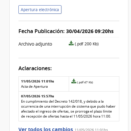
Apertura electrónica
Fecha Publicación:
30/04/2026 09:20hs
archivo
Archivo adjunto
(.pdf 200 Kb)
adjunto/pliego
Aclaraciones:
Aclaraciones del llamado
Fecha y
11/05/2026 11:01hs
Archivo
(.pdf 47 Kb)
texto de
Archivo
adjunto
Acta de Apertura
la
de la
de
aclaración
aclaración
07/05/2026 15:57hs
la
aclaración
En cumplimiento del Decreto 142/018, y debido a la
Nº
ocurrencia de una interrupción de sistema que pudo haber
1
afectado el ingreso de ofertas, se prorroga el plazo límite
de recepción de ofertas hasta el 11/05/2026 hora 11:00.
Ver todos los cambios
11/05/2026 11:01hs