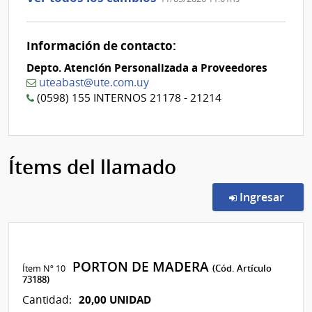
Información de contacto:
Depto. Atención Personalizada a Proveedores
uteabast@ute.com.uy
(0598) 155 INTERNOS 21178 - 21214
Ítems del llamado
en l
Ingresar
PORTON DE MADERA
Ítem Nº 10
(Cód. Artículo
73188)
20,00 UNIDAD
Cantidad: