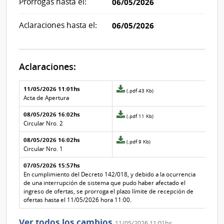
Prórrogas hasta el:
06/05/2026
Aclaraciones hasta el:
06/05/2026
Aclaraciones:
Aclaraciones del llamado
Fecha y
11/05/2026 11:01hs
Archivo
(.pdf 43 Kb)
texto de
Archivo
adjunto
Acta de Apertura
la
de la
de
aclaración
aclaración
08/05/2026 16:02hs
la
Archivo
(.pdf 11 Kb)
aclaración
adjunto
Circular Nro. 2
Nº
de
08/05/2026 16:02hs
3
la
Archivo
(.pdf 9 Kb)
aclaración
adjunto
Circular Nro. 1
Nº
de
07/05/2026 15:57hs
2
la
aclaración
En cumplimiento del Decreto 142/018, y debido a la ocurrencia
Nº
de una interrupción de sistema que pudo haber afectado el
1
ingreso de ofertas, se prorroga el plazo límite de recepción de
ofertas hasta el 11/05/2026 hora 11:00.
Ver todos los cambios
11/05/2026 11:01hs