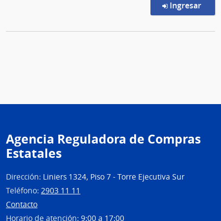
en l
Ingresar
Agencia Reguladora de Compras
Estatales
Dirección:
Liniers 1324, Piso 7 - Torre Ejecutiva Sur
Teléfono:
2903 11 11
Contacto
Horario de atención:
9:00 a 17:00