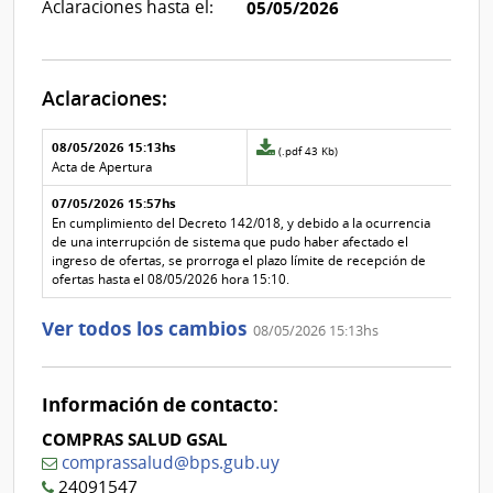
Aclaraciones hasta el:
05/05/2026
Aclaraciones:
Aclaraciones del llamado
Fecha y
08/05/2026 15:13hs
Archivo
(.pdf 43 Kb)
texto de
Archivo
adjunto
Acta de Apertura
la
de la
de
aclaración
aclaración
07/05/2026 15:57hs
la
aclaración
En cumplimiento del Decreto 142/018, y debido a la ocurrencia
Nº
de una interrupción de sistema que pudo haber afectado el
1
ingreso de ofertas, se prorroga el plazo límite de recepción de
ofertas hasta el 08/05/2026 hora 15:10.
Ver todos los cambios
08/05/2026 15:13hs
Información de contacto:
COMPRAS SALUD GSAL
comprassalud@bps.gub.uy
24091547