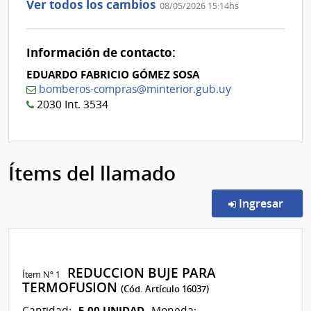
Ver todos los cambios
08/05/2026 15:14hs
Información de contacto:
EDUARDO FABRICIO GÓMEZ SOSA
bomberos-compras@minterior.gub.uy
2030 Int. 3534
Ítems del llamado
en l
Ingresar
REDUCCION BUJE PARA
Ítem Nº 1
TERMOFUSION
(Cód. Artículo 16037)
5,00 UNIDAD
Cantidad:
Moneda: