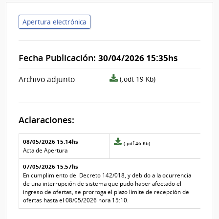
Apertura electrónica
Fecha Publicación:
30/04/2026 15:35hs
archivo
Archivo adjunto
(.odt 19 Kb)
adjunto/pliego
Aclaraciones:
Aclaraciones del llamado
Fecha y
08/05/2026 15:14hs
Archivo
(.pdf 46 Kb)
texto de
Archivo
adjunto
Acta de Apertura
la
de la
de
aclaración
aclaración
07/05/2026 15:57hs
la
aclaración
En cumplimiento del Decreto 142/018, y debido a la ocurrencia
Nº
de una interrupción de sistema que pudo haber afectado el
1
ingreso de ofertas, se prorroga el plazo límite de recepción de
ofertas hasta el 08/05/2026 hora 15:10.