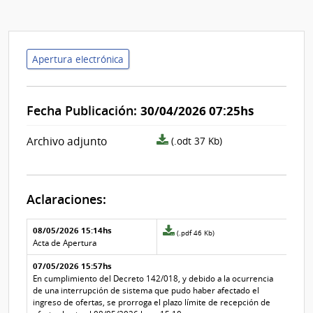
Apertura electrónica
Fecha Publicación:
30/04/2026 07:25hs
archivo
Archivo adjunto
(.odt 37 Kb)
adjunto/pliego
Aclaraciones:
Aclaraciones del llamado
Fecha y
08/05/2026 15:14hs
Archivo
(.pdf 46 Kb)
texto de
Archivo
adjunto
Acta de Apertura
la
de la
de
aclaración
aclaración
07/05/2026 15:57hs
la
aclaración
En cumplimiento del Decreto 142/018, y debido a la ocurrencia
Nº
de una interrupción de sistema que pudo haber afectado el
1
ingreso de ofertas, se prorroga el plazo límite de recepción de