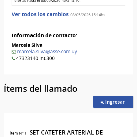
ofertas hasta el 08/05/2026 hora 15:10.
Ver todos los cambios
08/05/2026 15:14hs
Información de contacto:
Marcela Silva
marcela.silva@asse.com.uy
47323140 int.300
Ítems del llamado
en l
Ingresar
SET CATETER ARTERIAL DE
Ítem Nº 1