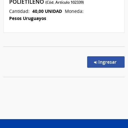
POLIETILENO
(Cód. Artículo 102339)
40,00 UNIDAD
Cantidad:
Moneda:
Pesos Uruguayos
en l
Ingresar