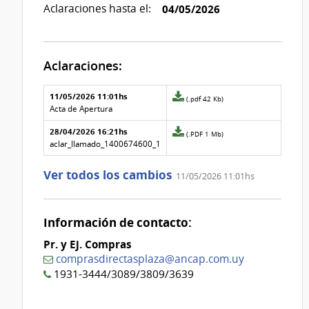
Aclaraciones hasta el:
04/05/2026
Aclaraciones:
Aclaraciones del llamado
Fecha y
11/05/2026 11:01hs
Archivo
(.pdf 42 Kb)
texto de
Archivo
adjunto
Acta de Apertura
la
de la
de
aclaración
aclaración
28/04/2026 16:21hs
la
Archivo
(.PDF 1 Mb)
aclaración
adjunto
aclar_llamado_1400674600_1
Nº
de
1
la
Ver todos los cambios
11/05/2026 11:01hs
aclaración
Nº
0
Información de contacto:
Pr. y Ej. Compras
comprasdirectasplaza@ancap.com.uy
1931-3444/3089/3809/3639