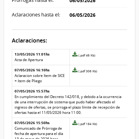
Prórrogas hasta el:
06/05/2026
Aclaraciones hasta el:
06/05/2026
Aclaraciones:
Aclaraciones del llamado
Fecha y
13/05/2026 11:01hs
Archivo
(.pdf 46 Kb)
texto de
Archivo
adjunto
Acta de Apertura
la
de la
de
aclaración
aclaración
07/05/2026 16:10hs
la
Archivo
(.pdf 306 Kb)
aclaración
adjunto
Aclaracion sobre Item de SICE
Nº
de
= ítem de Pliego
4
la
07/05/2026 15:57hs
aclaración
Nº
En cumplimiento del Decreto 142/018, y debido a la ocurrencia
3
de una interrupción de sistema que pudo haber afectado el
ingreso de ofertas, se prorroga el plazo límite de recepción de
ofertas hasta el 11/05/2026 hora 11:00.
07/05/2026 15:50hs
Archivo
(.pdf 184 Kb)
adjunto
Comunicado de Prórroga de
de
fecha de apertura para el día
la
13 de mayo de 2026 hora