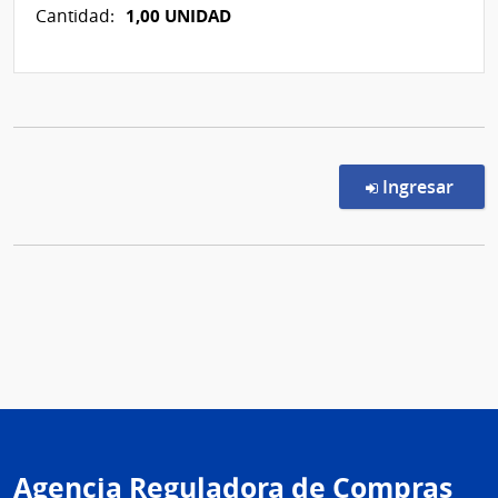
1,00 UNIDAD
Cantidad:
en l
Ingresar
Agencia Reguladora de Compras