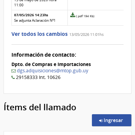
aclaración
11:00
Nº
07/05/2026 14:23hs
1
Archivo
(.pdf 194 Kb)
adjunto
Se adjunta Aclaración Nº1
de
la
Ver todos los cambios
13/05/2026 11:01hs
aclaración
Nº
0
Información de contacto:
Dpto. de Compras e Importaciones
dgs.adquisiciones@mtop.gub.uy
29158333 Int. 10626
Ítems del llamado
en l
Ingresar