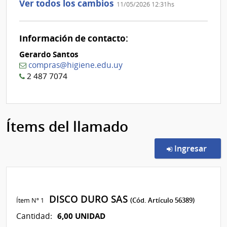
Ver todos los cambios
11/05/2026 12:31hs
Información de contacto:
Gerardo Santos
compras@higiene.edu.uy
2 487 7074
Ítems del llamado
en l
Ingresar
DISCO DURO SAS
Ítem Nº 1
(Cód. Artículo 56389)
6,00 UNIDAD
Cantidad: