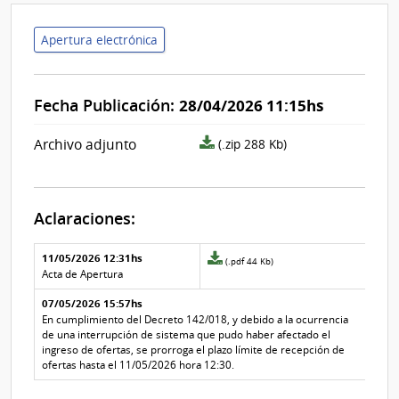
Apertura electrónica
Fecha Publicación:
28/04/2026 11:15hs
archivo
Archivo adjunto
(.zip 288 Kb)
adjunto/pliego
Aclaraciones:
Aclaraciones del llamado
Fecha y
11/05/2026 12:31hs
Archivo
(.pdf 44 Kb)
texto de
Archivo
adjunto
Acta de Apertura
la
de la
de
aclaración
aclaración
07/05/2026 15:57hs
la
aclaración
En cumplimiento del Decreto 142/018, y debido a la ocurrencia
Nº
de una interrupción de sistema que pudo haber afectado el
1
ingreso de ofertas, se prorroga el plazo límite de recepción de
ofertas hasta el 11/05/2026 hora 12:30.