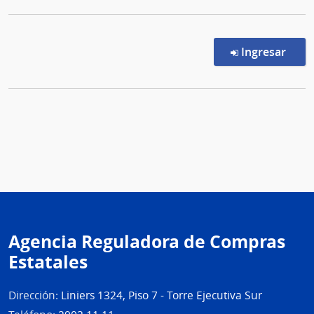
en l
Ingresar
Agencia Reguladora de Compras
Estatales
Dirección:
Liniers 1324, Piso 7 - Torre Ejecutiva Sur