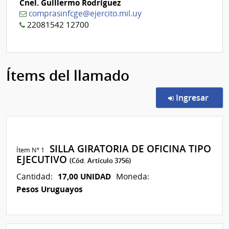
Cnel. Guillermo Rodríguez
comprasinfcge@ejercito.mil.uy
22081542 12700
Ítems del llamado
en l
Ingresar
SILLA GIRATORIA DE OFICINA TIPO
Ítem Nº 1
EJECUTIVO
(Cód. Artículo 3756)
17,00 UNIDAD
Cantidad:
Moneda:
Pesos Uruguayos