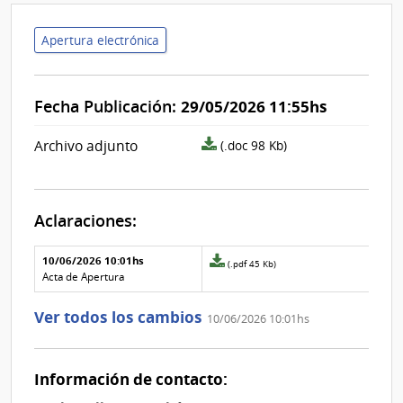
Apertura electrónica
Fecha Publicación:
29/05/2026 11:55hs
archivo
Archivo adjunto
(.doc 98 Kb)
adjunto/pliego
Aclaraciones:
Aclaraciones del llamado
Fecha y
10/06/2026 10:01hs
Archivo
(.pdf 45 Kb)
texto de
Archivo
adjunto
Acta de Apertura
la
de la
de
aclaración
aclaración
la
Ver todos los cambios
10/06/2026 10:01hs
aclaración
Nº
0
Información de contacto: