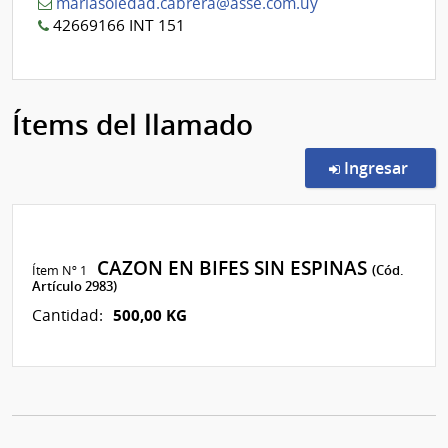
mariasoledad.cabrera@asse.com.uy
42669166 INT 151
Ítems del llamado
en l
Ingresar
CAZON EN BIFES SIN ESPINAS
Ítem Nº 1
(Cód.
Artículo 2983)
500,00 KG
Cantidad: