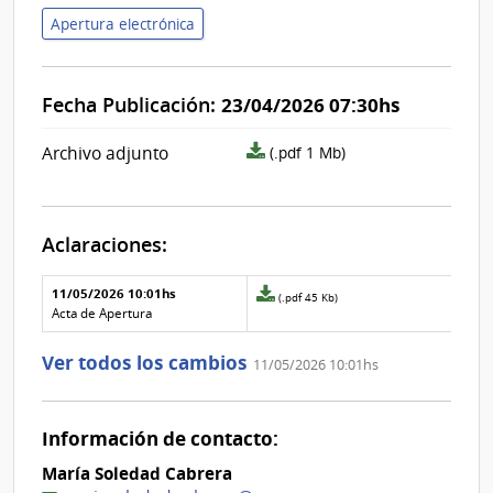
Apertura electrónica
Fecha Publicación:
23/04/2026 07:30hs
archivo
Archivo adjunto
(.pdf 1 Mb)
adjunto/pliego
Aclaraciones:
Aclaraciones del llamado
Fecha y
11/05/2026 10:01hs
Archivo
(.pdf 45 Kb)
texto de
Archivo
adjunto
Acta de Apertura
la
de la
de
aclaración
aclaración
la
Ver todos los cambios
11/05/2026 10:01hs
aclaración
Nº
0
Información de contacto:
María Soledad Cabrera