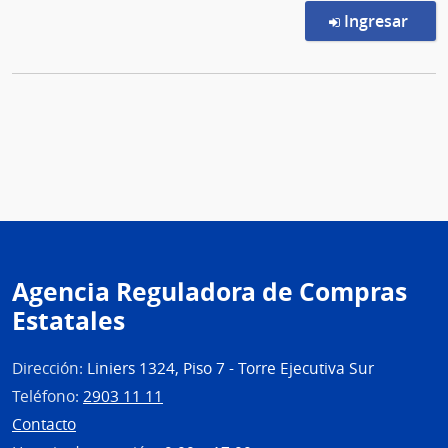
en l
Ingresar
Agencia Reguladora de Compras
Estatales
Dirección:
Liniers 1324, Piso 7 - Torre Ejecutiva Sur
Teléfono:
2903 11 11
Contacto