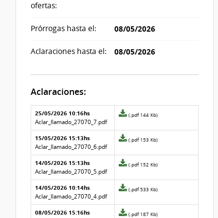
ofertas:
Prórrogas hasta el:
08/05/2026
Aclaraciones hasta el:
08/05/2026
Aclaraciones:
Aclaraciones del llamado
Fecha y
25/05/2026 10:16hs
Archivo
(.pdf 144 Kb)
texto de
Archivo
adjunto
Aclar_llamado_27070_7.pdf
la
de la
de
aclaración
aclaración
15/05/2026 15:13hs
la
Archivo
(.pdf 153 Kb)
aclaración
adjunto
Aclar_llamado_27070_6.pdf
Nº
de
14/05/2026 15:13hs
7
la
Archivo
(.pdf 152 Kb)
aclaración
adjunto
Aclar_llamado_27070_5.pdf
Nº
de
14/05/2026 10:14hs
6
la
Archivo
(.pdf 533 Kb)
aclaración
adjunto
Aclar_llamado_27070_4.pdf
Nº
de
08/05/2026 15:16hs
5
la
Archivo
(.pdf 187 Kb)