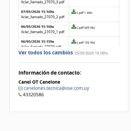
aclaración
adjunto
Aclar_llamado_27070_3.pdf
Nº
de
07/05/2026 15:16hs
4
la
Archivo
(.pdf 1 Mb)
aclaración
adjunto
Aclar_llamado_27070_2.pdf
Nº
de
06/05/2026 15:16hs
3
la
Archivo
(.pdf 435 Kb)
aclaración
adjunto
Aclar_llamado_27070_1.pdf
Nº
de
06/05/2026 15:15hs
2
la
Archivo
(.pdf 152 Kb)
aclaración
adjunto
Aclar_llamado_27070.pdf
Ver todos los cambios
Nº
de
25/05/2026 10:16hs
1
la
aclaración
Nº
0
Información de contacto:
Canel OT Canelone
canelones.tecnica@ose.com.uy
43320586