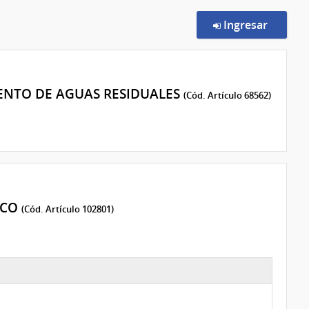
en la c
Ingresar
ENTO DE AGUAS RESIDUALES
(Cód. Artículo 68562)
ICO
(Cód. Artículo 102801)