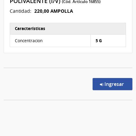
POLIVALENTE (I/V)
(Cód. Artículo 16855)
220,00 AMPOLLA
Cantidad:
Características
Características del Ítem Nº 6
Concentracion
5 G
en l
Ingresar