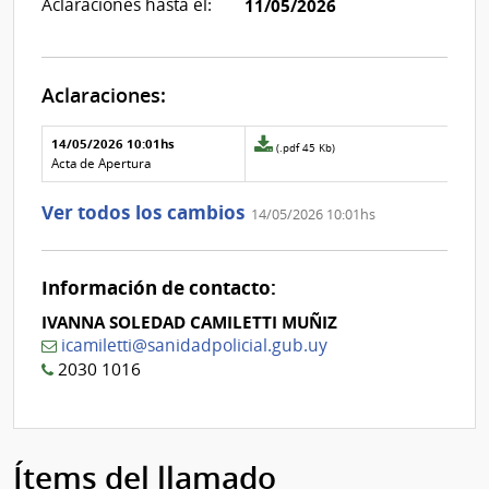
Aclaraciones hasta el:
11/05/2026
Aclaraciones:
Aclaraciones del llamado
Fecha y
14/05/2026 10:01hs
Archivo
(.pdf 45 Kb)
texto de
Archivo
adjunto
Acta de Apertura
la
de la
de
aclaración
aclaración
la
Ver todos los cambios
14/05/2026 10:01hs
aclaración
Nº
0
Información de contacto:
IVANNA SOLEDAD CAMILETTI MUÑIZ
icamiletti@sanidadpolicial.gub.uy
2030 1016
Ítems del llamado