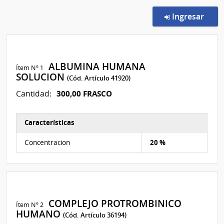
en l
Ingresar
ALBUMINA HUMANA
Ítem Nº 1
SOLUCION
(Cód. Artículo 41920)
300,00 FRASCO
Cantidad:
Características
Características del Ítem Nº 1
Concentracion
20 %
COMPLEJO PROTROMBINICO
Ítem Nº 2
HUMANO
(Cód. Artículo 36194)