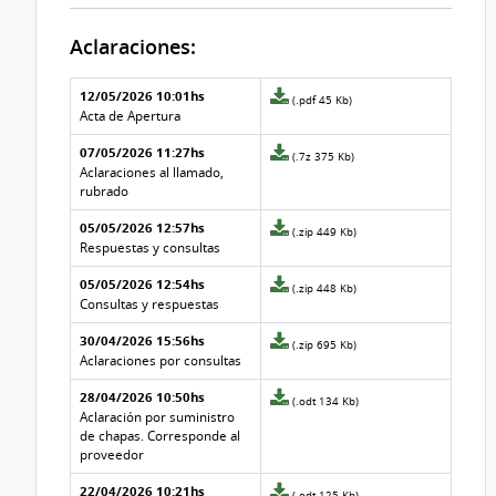
Aclaraciones:
Aclaraciones del llamado
Fecha y
12/05/2026 10:01hs
Archivo
(.pdf 45 Kb)
texto de
Archivo
adjunto
Acta de Apertura
la
de la
de
aclaración
aclaración
07/05/2026 11:27hs
la
Archivo
(.7z 375 Kb)
aclaración
adjunto
Aclaraciones al llamado,
Nº
de
rubrado
8
la
05/05/2026 12:57hs
aclaración
Archivo
(.zip 449 Kb)
Nº
adjunto
Respuestas y consultas
7
de
05/05/2026 12:54hs
la
Archivo
(.zip 448 Kb)
aclaración
adjunto
Consultas y respuestas
Nº
de
30/04/2026 15:56hs
6
la
Archivo
(.zip 695 Kb)
aclaración
adjunto
Aclaraciones por consultas
Nº
de
28/04/2026 10:50hs
5
la
Archivo
(.odt 134 Kb)
aclaración
adjunto
Aclaración por suministro
Nº
de
de chapas. Corresponde al
4
la
proveedor
aclaración
22/04/2026 10:21hs
Nº
Archivo
(.odt 125 Kb)