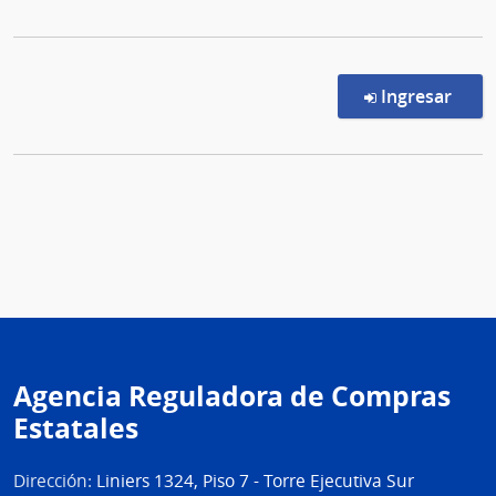
en l
Ingresar
Agencia Reguladora de Compras
Estatales
Dirección:
Liniers 1324, Piso 7 - Torre Ejecutiva Sur