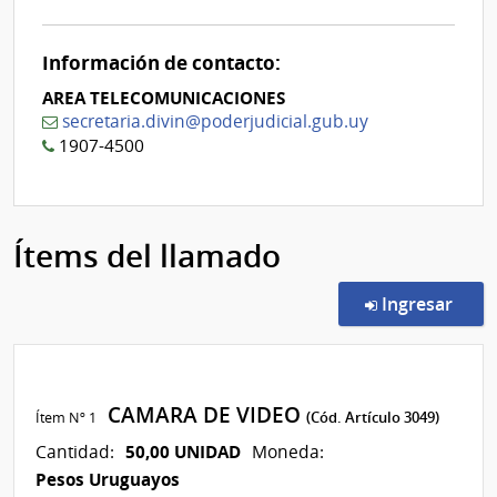
0
Información de contacto:
AREA TELECOMUNICACIONES
secretaria.divin@poderjudicial.gub.uy
1907-4500
Ítems del llamado
en l
Ingresar
CAMARA DE VIDEO
Ítem Nº 1
(Cód. Artículo 3049)
50,00 UNIDAD
Cantidad:
Moneda:
Pesos Uruguayos