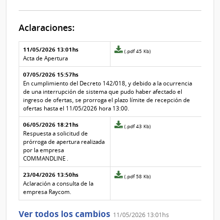
Aclaraciones:
Aclaraciones del llamado
Fecha y
11/05/2026 13:01hs
Archivo
(.pdf 45 Kb)
texto de
Archivo
adjunto
Acta de Apertura
la
de la
de
aclaración
aclaración
07/05/2026 15:57hs
la
aclaración
En cumplimiento del Decreto 142/018, y debido a la ocurrencia
Nº
de una interrupción de sistema que pudo haber afectado el
3
ingreso de ofertas, se prorroga el plazo límite de recepción de
ofertas hasta el 11/05/2026 hora 13:00.
06/05/2026 18:21hs
Archivo
(.pdf 43 Kb)
adjunto
Respuesta a solicitud de
de
prórroga de apertura realizada
la
por la empresa
aclaración
COMMANDLINE .
Nº
23/04/2026 13:50hs
1
Archivo
(.pdf 58 Kb)
adjunto
Aclaración a consulta de la
de
empresa Raycom.
la
aclaración
Ver todos los cambios
11/05/2026 13:01hs
Nº