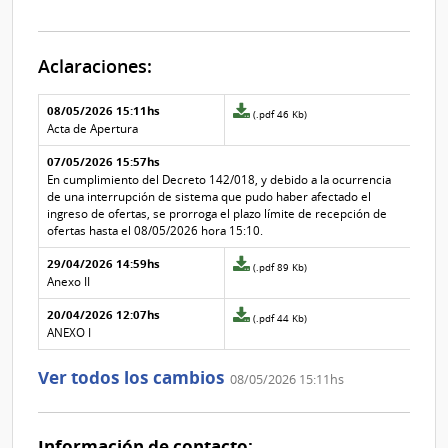
Aclaraciones:
Aclaraciones del llamado
Fecha y
08/05/2026 15:11hs
Archivo
(.pdf 46 Kb)
texto de
Archivo
adjunto
Acta de Apertura
la
de la
de
aclaración
aclaración
07/05/2026 15:57hs
la
aclaración
En cumplimiento del Decreto 142/018, y debido a la ocurrencia
Nº
de una interrupción de sistema que pudo haber afectado el
3
ingreso de ofertas, se prorroga el plazo límite de recepción de
ofertas hasta el 08/05/2026 hora 15:10.
29/04/2026 14:59hs
Archivo
(.pdf 89 Kb)
adjunto
Anexo II
de
20/04/2026 12:07hs
la
Archivo
(.pdf 44 Kb)
aclaración
adjunto
ANEXO I
Nº
de
1
la
Ver todos los cambios
08/05/2026 15:11hs
aclaración
Nº
0
Información de contacto: