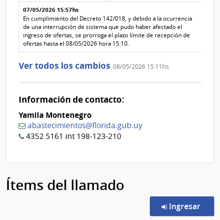
la
de la
de
aclaración
aclaración
07/05/2026 15:57hs
la
aclaración
En cumplimiento del Decreto 142/018, y debido a la ocurrencia
Nº
de una interrupción de sistema que pudo haber afectado el
1
ingreso de ofertas, se prorroga el plazo límite de recepción de
ofertas hasta el 08/05/2026 hora 15:10.
Ver todos los cambios
08/05/2026 15:11hs
Información de contacto:
Yamila Montenegro
abastecimientos@florida.gub.uy
4352 5161 int 198-123-210
Ítems del llamado
en l
Ingresar