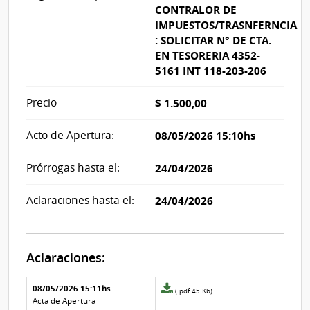
CONTRALOR DE
IMPUESTOS/TRASNFERNCIA
: SOLICITAR N° DE CTA.
EN TESORERIA 4352-
5161 INT 118-203-206
Precio
$ 1.500,00
Acto de Apertura:
08/05/2026 15:10hs
Prórrogas hasta el:
24/04/2026
Aclaraciones hasta el:
24/04/2026
Aclaraciones:
Aclaraciones del llamado
Fecha y
08/05/2026 15:11hs
Archivo
(.pdf 45 Kb)
texto de
Archivo
adjunto
Acta de Apertura