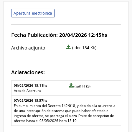
Apertura electrónica
Fecha Publicación:
20/04/2026 12:45hs
archivo
Archivo adjunto
(.doc 184 Kb)
adjunto/pliego
Aclaraciones:
Aclaraciones del llamado
Fecha y
08/05/2026 15:11hs
Archivo
(.pdf 44 Kb)
texto de
Archivo
adjunto
Acta de Apertura
la
de la
de
aclaración
aclaración
07/05/2026 15:57hs
la
aclaración
En cumplimiento del Decreto 142/018, y debido a la ocurrencia
Nº
de una interrupción de sistema que pudo haber afectado el
1
ingreso de ofertas, se prorroga el plazo límite de recepción de
ofertas hasta el 08/05/2026 hora 15:10.