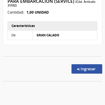
PARA EMBARCACION (SERVICE)
(Cód. Artículo
31592)
1,00 UNIDAD
Cantidad:
Características
Características del Ítem Nº 3
De
GRAN CALADO
en l
Ingresar