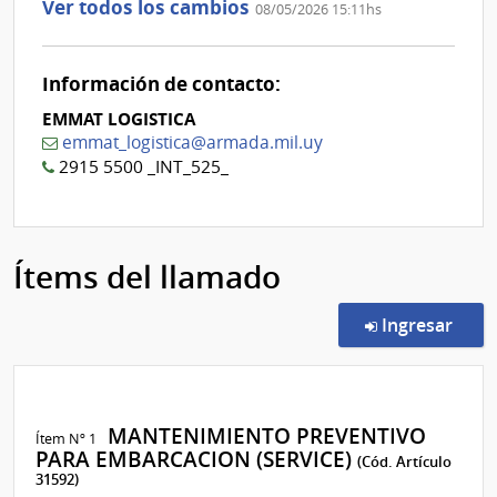
Ver todos los cambios
08/05/2026 15:11hs
Información de contacto:
EMMAT LOGISTICA
emmat_logistica@armada.mil.uy
2915 5500 _INT_525_
Ítems del llamado
en l
Ingresar
MANTENIMIENTO PREVENTIVO
Ítem Nº 1
PARA EMBARCACION (SERVICE)
(Cód. Artículo
31592)