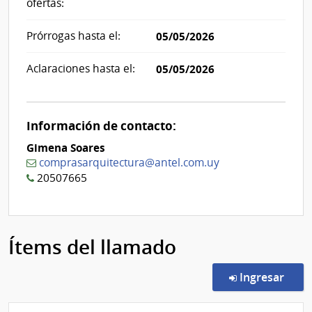
ofertas:
Prórrogas hasta el:
05/05/2026
Aclaraciones hasta el:
05/05/2026
Información de contacto:
Gimena Soares
comprasarquitectura@antel.com.uy
20507665
Ítems del llamado
en l
Ingresar