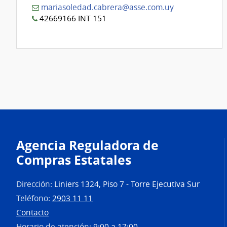
mariasoledad.cabrera@asse.com.uy
42669166 INT 151
Agencia Reguladora de
Compras Estatales
Dirección:
Liniers 1324, Piso 7 - Torre Ejecutiva Sur
Teléfono:
2903 11 11
Contacto
Horario de atención:
9:00 a 17:00