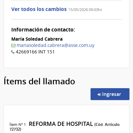
la
aclaración
Ver todos los cambios
15/05/2026 09:03hs
Nº
0
Información de contacto:
María Soledad Cabrera
mariasoledad.cabrera@asse.com.uy
42669166 INT 151
Ítems del llamado
en l
Ingresar
REFORMA DE HOSPITAL
Ítem Nº 1
(Cód. Artículo
72732)