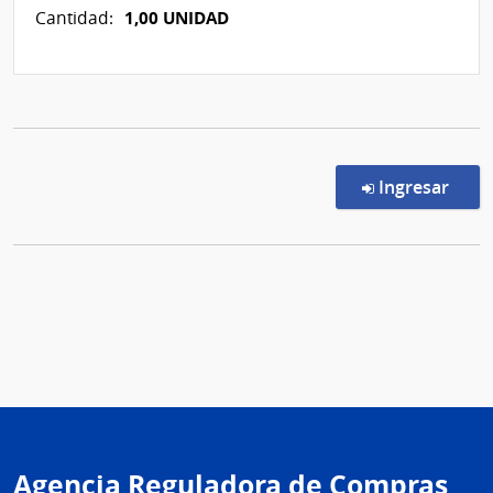
1,00 UNIDAD
Cantidad:
en l
Ingresar
Agencia Reguladora de Compras