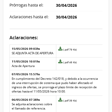
Prórrogas hasta el:
30/04/2026
Aclaraciones hasta el:
30/04/2026
Aclaraciones:
Aclaraciones del llamado
Fecha y
15/05/2026 09:03hs
Archivo
(.pdf 79 Kb)
texto de
Archivo
adjunto
SE ADJUNTA ACTA DE APERTURA
la
de la
de
aclaración
aclaración
11/05/2026 10:01hs
la
Archivo
(.pdf 46 Kb)
aclaración
adjunto
Acta de Apertura
Nº
de
07/05/2026 15:57hs
3
la
aclaración
En cumplimiento del Decreto 142/018, y debido a la ocurrencia
Nº
de una interrupción de sistema que pudo haber afectado el
2
ingreso de ofertas, se prorroga el plazo límite de recepción de
ofertas hasta el 11/05/2026 hora 10:00.
06/05/2026 07:38hs
Archivo
(.pdf 39 Kb)
adjunto
Se adjunta aclaraciones sobre
de
el llamado de referencia.