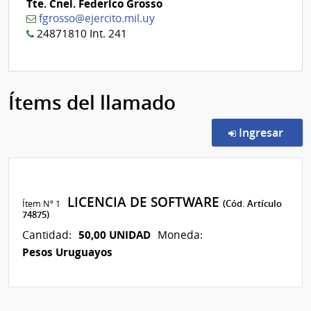
Tte. Cnel. Federico Grosso
fgrosso@ejercito.mil.uy
24871810 Int. 241
Ítems del llamado
en l
Ingresar
LICENCIA DE SOFTWARE
Ítem Nº 1
(Cód. Artículo
74875)
50,00 UNIDAD
Cantidad:
Moneda:
Pesos Uruguayos