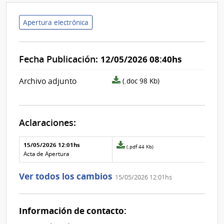
Apertura electrónica
Fecha Publicación:
12/05/2026 08:40hs
archivo
Archivo adjunto
(.doc 98 Kb)
adjunto/pliego
Aclaraciones:
Aclaraciones del llamado
Fecha y
15/05/2026 12:01hs
Archivo
(.pdf 44 Kb)
texto de
Archivo
adjunto
Acta de Apertura
la
de la
de
aclaración
aclaración
la
Ver todos los cambios
15/05/2026 12:01hs
aclaración
Nº
0
Información de contacto: