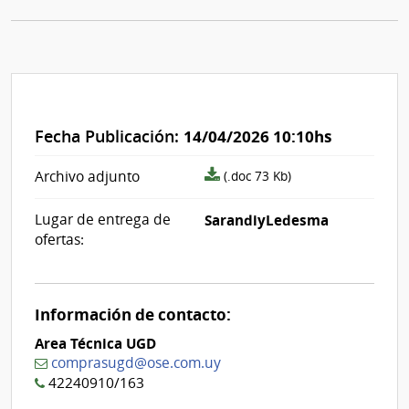
Fecha Publicación:
14/04/2026 10:10hs
archivo
Archivo adjunto
(.doc 73 Kb)
adjunto/pliego
Lugar de entrega de
SarandiyLedesma
ofertas:
Información de contacto:
Area Técnica UGD
comprasugd@ose.com.uy
42240910/163