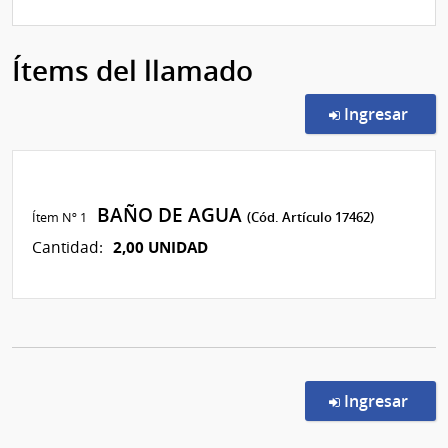
Ítems del llamado
en l
Ingresar
BAÑO DE AGUA
Ítem Nº 1
(Cód. Artículo 17462)
2,00 UNIDAD
Cantidad:
en l
Ingresar