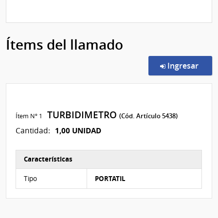
Ítems del llamado
en l
Ingresar
TURBIDIMETRO
Ítem Nº 1
(Cód. Artículo 5438)
1,00 UNIDAD
Cantidad:
Características
Características del Ítem Nº 1
Tipo
PORTATIL