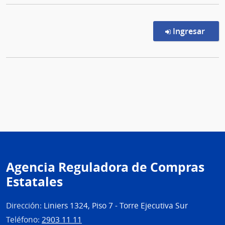
en l
Ingresar
Agencia Reguladora de Compras
Estatales
Dirección:
Liniers 1324, Piso 7 - Torre Ejecutiva Sur
Teléfono:
2903 11 11