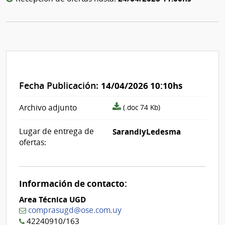
Fecha Publicación:
14/04/2026 10:10hs
archivo
Archivo adjunto
(.doc 74 Kb)
adjunto/pliego
Lugar de entrega de
SarandiyLedesma
ofertas:
Información de contacto:
Area Técnica UGD
comprasugd@ose.com.uy
42240910/163