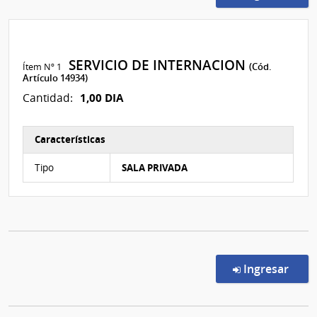
SERVICIO DE INTERNACION
Ítem Nº 1
(Cód.
Artículo 14934)
1,00 DIA
Cantidad:
Características
Características del Ítem Nº 1
Tipo
SALA PRIVADA
en l
Ingresar