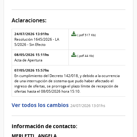
Aclaraciones:
Aclaraciones del llamado
Fecha y
24/07/2026 13:01hs
Archivo
(.pdf 517 Kb)
texto de
Archivo
adjunto
Resolución 1645/2026 - LA
la
de la
de
5/2026 - Sin Efecto
aclaración
aclaración
la
08/05/2026 15:11hs
aclaración
Archivo
(.pdf 44 Kb)
Nº
adjunto
Acta de Apertura
2
de
07/05/2026 15:57hs
la
aclaración
En cumplimiento del Decreto 142/018, y debido a la ocurrencia
Nº
de una interrupción de sistema que pudo haber afectado el
1
ingreso de ofertas, se prorroga el plazo límite de recepción de
ofertas hasta el 08/05/2026 hora 15:10.
Ver todos los cambios
24/07/2026 13:01hs
Información de contacto:
MERLETTI , ANGELA