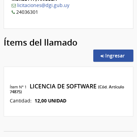
licitaciones@dgi.gub.uy
24036301
Ítems del llamado
en l
Ingresar
LICENCIA DE SOFTWARE
Ítem Nº 1
(Cód. Artículo
74875)
12,00 UNIDAD
Cantidad: