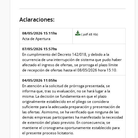
Aclaraciones:
Aclaraciones del llamado
Fecha y
08/05/2026 15:11hs
Archivo
(.pdf 48 Kb)
texto de
Archivo
adjunto
Acta de Apertura
la
de la
de
aclaración
aclaración
07/05/2026 15:57hs
la
aclaración
En cumplimiento del Decreto 142/018, y debido a la
Nº
ocurrencia de una interrupción de sistema que pudo haber
4
afectado el ingreso de ofertas, se prorroga el plazo límite
de recepción de ofertas hasta el 08/05/2026 hora 15:10.
04/05/2026 11:05hs
En atención a la solicitud de prórroga presentada, se
informa que, tras su evaluación, no se hará lugar a la
misma. La decisión se fundamenta en que el plazo
originalmente establecido en el pliego se considera
suficiente para la adecuada preparación y presentación de
las ofertas. Asimismo, se ha verificado que ninguna de las
demás empresas participantes ha manifestado la necesidad
de extensión del plazo previsto. En consecuencia, se
mantiene el cronograma oportunamente establecido para
el presente proceso licitatorio.