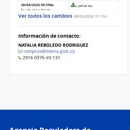
30/04/2026 09:59hs
Archivo
(.pdf 49 Kb)
adjunto
Se adjunta rubrado
Ver todos los cambios
de
modificado
08/05/2026 15:11hs
la
29/04/2026 12:44hs
aclaración
Archivo
(.pdf 39 Kb)
Nº
adjunto
Se cargan aclaraciones
1
de
Información de contacto:
correspondientes
la
NATALIA REBOLEDO RODRIGUEZ
aclaración
Nº
compras@loteria.gub.uy
0
2916 0376 int 131