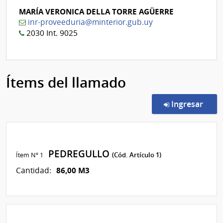
MARÍA VERONICA DELLA TORRE AGÜERRE
inr-proveeduria@minterior.gub.uy
2030 Int. 9025
Ítems del llamado
en l
Ingresar
PEDREGULLO
Ítem Nº 1
(Cód. Artículo 1)
86,00 M3
Cantidad: