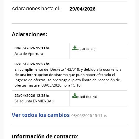
Aclaraciones hasta el:
29/04/2026
Aclaraciones:
Aclaraciones del llamado
Fecha y
08/05/2026 15:11hs
Archivo
(.pdf 47 Kb)
texto de
Archivo
adjunto
Acta de Apertura
la
de la
de
aclaración
aclaración
07/05/2026 15:57hs
la
aclaración
En cumplimiento del Decreto 142/018, y debido a la ocurrencia
Nº
de una interrupción de sistema que pudo haber afectado el
2
ingreso de ofertas, se prorroga el plazo límite de recepción de
ofertas hasta el 08/05/2026 hora 15:10.
23/04/2026 12:35hs
Archivo
(.pdf 644 Kb)
adjunto
Se adjunta ENMIENDA 1
de
la
Ver todos los cambios
08/05/2026 15:11hs
aclaración
Nº
0
Información de contacto: