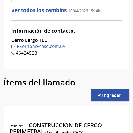
Nº
de
1
la
Ver todos los cambios
10/04/2026 15:14hs
aclaración
Nº
0
Información de contacto:
Cerro Largo TEC
ESorribas@ose.com.uy
46424528
Ítems del llamado
en l
Ingresar
CONSTRUCCION DE CERCO
Ítem Nº 1
PERIMETRAL
(Cód. Artículo 32475)