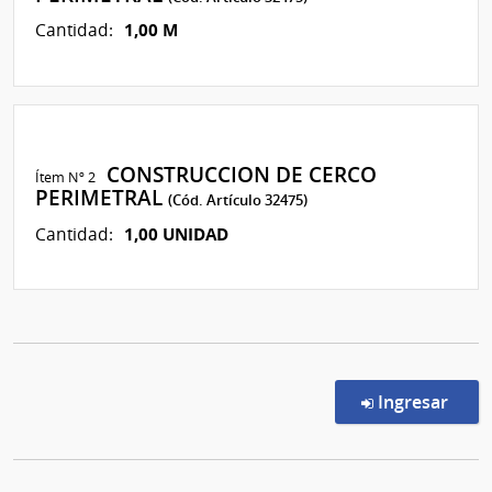
1,00 M
Cantidad:
CONSTRUCCION DE CERCO
Ítem Nº 2
PERIMETRAL
(Cód. Artículo 32475)
1,00 UNIDAD
Cantidad:
en l
Ingresar