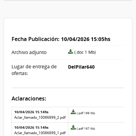
Fecha Publicación:
10/04/2026 15:05hs
archivo
Archivo adjunto
(.doc 1 Mb)
adjunto/pliego
Lugar de entrega de
DelPilar640
ofertas:
Aclaraciones:
Aclaraciones del llamado
Fecha y
10/04/2026 15:14hs
Archivo
(.pdf 199 Kb)
texto de
Archivo
adjunto
Aclar_llamado_10086899_2.pdf
la
de la
de
aclaración
aclaración
10/04/2026 15:14hs
la
Archivo
(.pdf 167 Kb)
aclaración
adjunto
Aclar_llamado_10086899_1.pdf