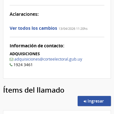
Aclaraciones:
Aclaraciones del llamado
Fecha y
Ver todos los cambios
13/04/2026 11:20hs
texto de
Archivo
la
de la
aclaración
aclaración
Información de contacto:
ADQUISICIONES
adquisiciones@corteelectoral.gub.uy
1924 3461
Ítems del llamado
en l
Ingresar