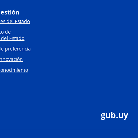
Gestión
es del Estado
co de
 del Estado
e preferencia
innovación
conocimiento
gub.uy