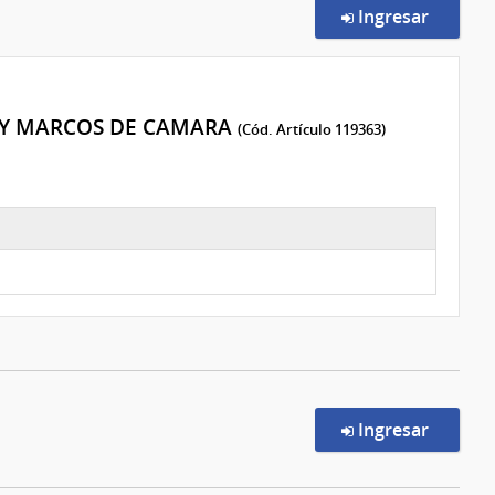
en la c
Ingresar
S Y MARCOS DE CAMARA
(Cód. Artículo 119363)
en la c
Ingresar