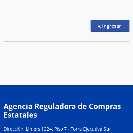
en l
Ingresar
Agencia Reguladora de Compras
Estatales
Dirección:
Liniers 1324, Piso 7 - Torre Ejecutiva Sur