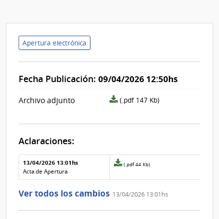
Apertura electrónica
Fecha Publicación:
09/04/2026 12:50hs
archivo
Archivo adjunto
(.pdf 147 Kb)
adjunto/pliego
Aclaraciones:
Aclaraciones del llamado
Fecha y
13/04/2026 13:01hs
Archivo
(.pdf 44 Kb)
texto de
Archivo
adjunto
Acta de Apertura
la
de la
de
aclaración
aclaración
la
Ver todos los cambios
13/04/2026 13:01hs
aclaración
Nº
0