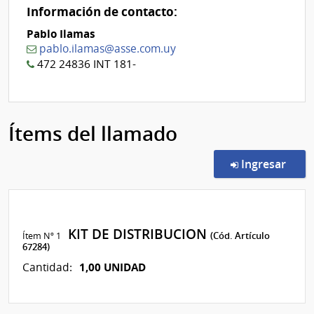
Información de contacto:
Pablo Ilamas
pablo.ilamas@asse.com.uy
472 24836 INT 181-
Ítems del llamado
en l
Ingresar
KIT DE DISTRIBUCION
Ítem Nº 1
(Cód. Artículo
67284)
1,00 UNIDAD
Cantidad: