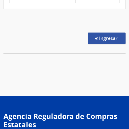
en l
Ingresar
Agencia Reguladora de Compras
Estatales