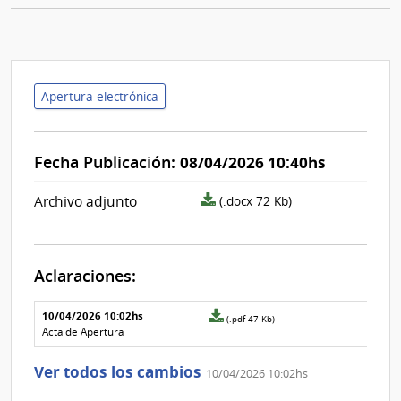
Apertura electrónica
Fecha Publicación:
08/04/2026 10:40hs
archivo
Archivo adjunto
(.docx 72 Kb)
adjunto/pliego
Aclaraciones:
Aclaraciones del llamado
Fecha y
10/04/2026 10:02hs
Archivo
(.pdf 47 Kb)
texto de
Archivo
adjunto
Acta de Apertura
la
de la
de
aclaración
aclaración
la
Ver todos los cambios
10/04/2026 10:02hs
aclaración
Nº