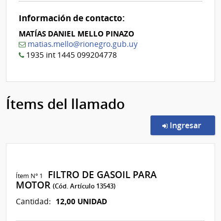
0
Información de contacto:
MATÍAS DANIEL MELLO PINAZO
matias.mello@rionegro.gub.uy
1935 int 1445 099204778
Ítems del llamado
en l
Ingresar
FILTRO DE GASOIL PARA
Ítem Nº 1
MOTOR
(Cód. Artículo 13543)
12,00 UNIDAD
Cantidad: