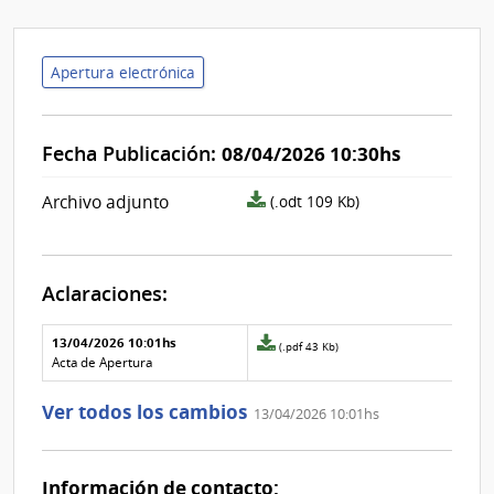
Apertura electrónica
Fecha Publicación:
08/04/2026 10:30hs
archivo
Archivo adjunto
(.odt 109 Kb)
adjunto/pliego
Aclaraciones:
Aclaraciones del llamado
Fecha y
13/04/2026 10:01hs
Archivo
(.pdf 43 Kb)
texto de
Archivo
adjunto
Acta de Apertura
la
de la
de
aclaración
aclaración
la
Ver todos los cambios
13/04/2026 10:01hs
aclaración
Nº
0
Información de contacto: