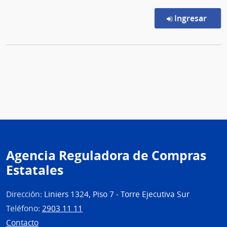
en l
Ingresar
Agencia Reguladora de Compras
Estatales
Dirección:
Liniers 1324, Piso 7 - Torre Ejecutiva Sur
Teléfono:
2903 11 11
Contacto