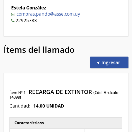
Estela González
compras.pando@asse.com.uy
22925783
Ítems del llamado
en l
Ingresar
RECARGA DE EXTINTOR
Ítem Nº 1
(Cód. Artículo
14398)
14,00 UNIDAD
Cantidad:
Características
Características del Ítem Nº 1