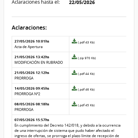
Aclaraciones hasta el:
22/05/2026
Aclaraciones:
Aclaraciones del llamado
Fecha y
27/05/2026 10:01hs
Archivo
(.pdf 43 Kb)
texto de
Archivo
adjunto
Acta de Apertura
la
de la
de
aclaración
aclaración
21/05/2026 13:42hs
la
Archivo
(.zip 970 Kb)
aclaración
adjunto
MODIFICACIÓN EN RUBRADO
Nº
de
21/05/2026 12:12hs
5
la
Archivo
(.pdf 44 Kb)
aclaración
adjunto
PRORROGA
Nº
de
14/05/2026 09:45hs
4
la
Archivo
(.pdf 46 Kb)
aclaración
adjunto
PRORROGA Nº2
Nº
de
08/05/2026 08:18hs
3
la
Archivo
(.pdf 45 Kb)
aclaración
adjunto
PRORROGA
Nº
de
07/05/2026 15:57hs
2
la
aclaración
En cumplimiento del Decreto 142/018, y debido a la ocurrencia
Nº
de una interrupción de sistema que pudo haber afectado el
1
ingreso de ofertas, se prorroga el plazo límite de recepción de