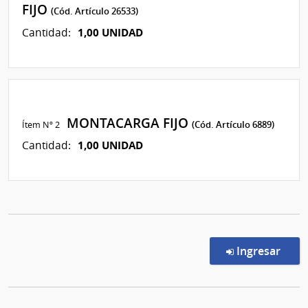
FIJO
(Cód. Artículo 26533)
1,00 UNIDAD
Cantidad:
MONTACARGA FIJO
Ítem Nº 2
(Cód. Artículo 6889)
1,00 UNIDAD
Cantidad:
en l
Ingresar