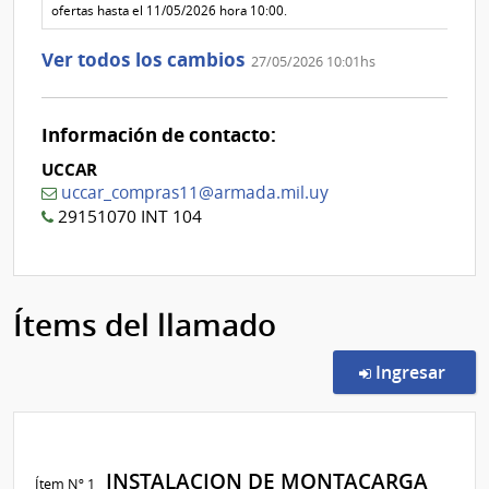
ofertas hasta el 11/05/2026 hora 10:00.
Ver todos los cambios
27/05/2026 10:01hs
Información de contacto:
UCCAR
uccar_compras11@armada.mil.uy
29151070 INT 104
Ítems del llamado
en l
Ingresar
INSTALACION DE MONTACARGA
Ítem Nº 1