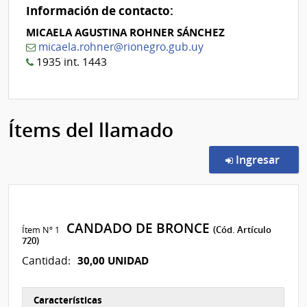
Información de contacto:
MICAELA AGUSTINA ROHNER SÁNCHEZ
micaela.rohner@rionegro.gub.uy
1935 int. 1443
Ítems del llamado
en l
Ingresar
CANDADO DE BRONCE
Ítem Nº 1
(Cód. Artículo
720)
30,00 UNIDAD
Cantidad:
Características