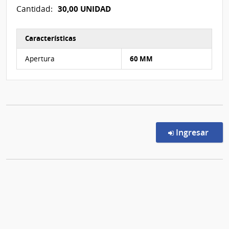
30,00 UNIDAD
Cantidad:
Características
Características del Ítem Nº 3
Apertura
60 MM
en l
Ingresar