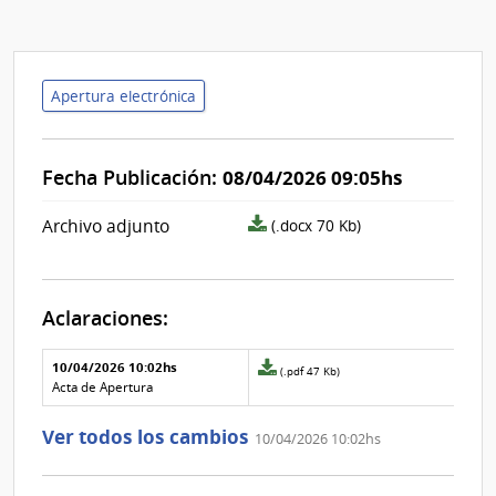
Apertura electrónica
Fecha Publicación:
08/04/2026 09:05hs
archivo
Archivo adjunto
(.docx 70 Kb)
adjunto/pliego
Aclaraciones:
Aclaraciones del llamado
Fecha y
10/04/2026 10:02hs
Archivo
(.pdf 47 Kb)
texto de
Archivo
adjunto
Acta de Apertura
la
de la
de
aclaración
aclaración
la
Ver todos los cambios
10/04/2026 10:02hs
aclaración
Nº
0