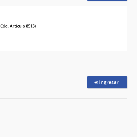
(Cód. Artículo 8513)
en la c
Ingresar