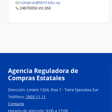
compras@fenf.edu.uy
24870050 int 260
Agencia Reguladora de
Compras Estatales
Dirección:
Liniers 1324, Piso 7 - Torre Ejecutiva Sur
Teléfono:
2903 11 11
Contacto
Horario de atención:
9:00 a 17:00