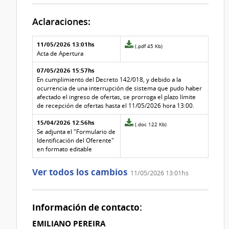
Aclaraciones:
Aclaraciones del llamado
Fecha y
11/05/2026 13:01hs
Archivo
(.pdf 45 Kb)
texto de
Archivo
adjunto
Acta de Apertura
la
de la
de
aclaración
aclaración
07/05/2026 15:57hs
la
aclaración
En cumplimiento del Decreto 142/018, y debido a la
Nº
ocurrencia de una interrupción de sistema que pudo haber
2
afectado el ingreso de ofertas, se prorroga el plazo límite
de recepción de ofertas hasta el 11/05/2026 hora 13:00.
15/04/2026 12:56hs
Archivo
(.doc 122 Kb)
adjunto
Se adjunta el "Formulario de
de
Identificación del Oferente"
la
en formato editable
aclaración
Nº
Ver todos los cambios
11/05/2026 13:01hs
0
Información de contacto:
EMILIANO PEREIRA