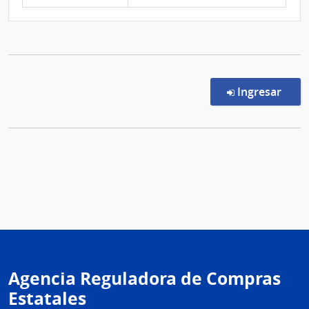
en l
Ingresar
Agencia Reguladora de Compras
Estatales