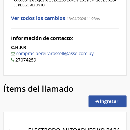
PARA COTIZAR AJUSTARSE EXCLUSIVAMENTE AL ÍTEM QUE DETALLA
Nº
EL PLIEGO ADJUNTO
1
Ver todos los cambios
13/04/2026 11:23hs
Información de contacto:
C.H.P.R
compras.pereirarossell@asse.com.uy
27074259
Ítems del llamado
en l
Ingresar