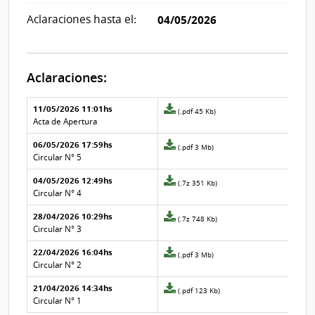
Aclaraciones hasta el:
04/05/2026
Aclaraciones:
Aclaraciones del llamado
Fecha y
11/05/2026 11:01hs
Archivo
(.pdf 45 Kb)
texto de
Archivo
adjunto
Acta de Apertura
la
de la
de
aclaración
aclaración
06/05/2026 17:59hs
la
Archivo
(.pdf 3 Mb)
aclaración
adjunto
Circular N° 5
Nº
de
04/05/2026 12:49hs
5
la
Archivo
(.7z 351 Kb)
aclaración
adjunto
Circular N° 4
Nº
de
28/04/2026 10:29hs
4
la
Archivo
(.7z 748 Kb)
aclaración
adjunto
Circular N° 3
Nº
de
22/04/2026 16:04hs
3
la
Archivo
(.pdf 3 Mb)
aclaración
adjunto
Circular N° 2
Nº
de
21/04/2026 14:34hs
2
la
Archivo
(.pdf 123 Kb)
aclaración
adjunto
Circular N° 1
Nº
de