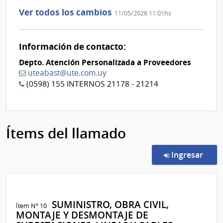
1
la
Ver todos los cambios
11/05/2026 11:01hs
aclaración
Nº
0
Información de contacto:
Depto. Atención Personalizada a Proveedores
uteabast@ute.com.uy
(0598) 155 INTERNOS 21178 - 21214
Ítems del llamado
en l
Ingresar
SUMINISTRO, OBRA CIVIL,
Ítem Nº 10
MONTAJE Y DESMONTAJE DE