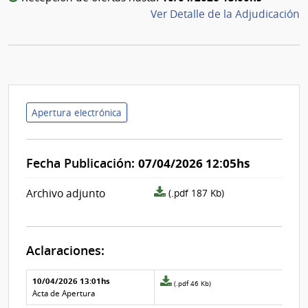
Ver Detalle de la Adjudicación
Apertura electrónica
Fecha Publicación:
07/04/2026 12:05hs
archivo
Archivo adjunto
(.pdf 187 Kb)
adjunto/pliego
Aclaraciones:
Aclaraciones del llamado
Fecha y
10/04/2026 13:01hs
Archivo
(.pdf 46 Kb)
texto de
Archivo
adjunto
Acta de Apertura
la
de la
de