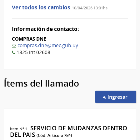
aclaración
aclaración
la
Ver todos los cambios
10/04/2026 13:01hs
aclaración
Nº
0
Información de contacto:
COMPRAS DNE
compras.dne@mec.gub.uy
1825 int 02608
Ítems del llamado
en l
Ingresar
SERVICIO DE MUDANZAS DENTRO
Ítem Nº 1
DEL PAIS
(Cód. Artículo 784)