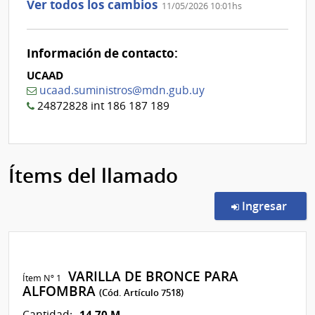
Ver todos los cambios
11/05/2026 10:01hs
Información de contacto:
UCAAD
ucaad.suministros@mdn.gub.uy
24872828 int 186 187 189
Ítems del llamado
en l
Ingresar
VARILLA DE BRONCE PARA
Ítem Nº 1
ALFOMBRA
(Cód. Artículo 7518)
14,70 M
Cantidad: