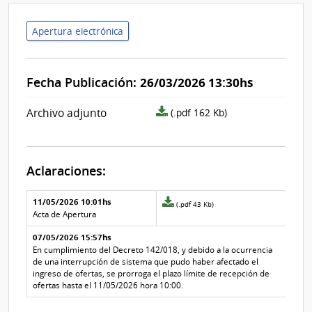
Apertura electrónica
Fecha Publicación:
26/03/2026 13:30hs
archivo
Archivo adjunto
(.pdf 162 Kb)
adjunto/pliego
Aclaraciones:
Aclaraciones del llamado
Fecha y
11/05/2026 10:01hs
Archivo
(.pdf 43 Kb)
texto de
Archivo
adjunto
Acta de Apertura
la
de la
de
aclaración
aclaración
07/05/2026 15:57hs
la
aclaración
En cumplimiento del Decreto 142/018, y debido a la ocurrencia
Nº
de una interrupción de sistema que pudo haber afectado el
1
ingreso de ofertas, se prorroga el plazo límite de recepción de
ofertas hasta el 11/05/2026 hora 10:00.