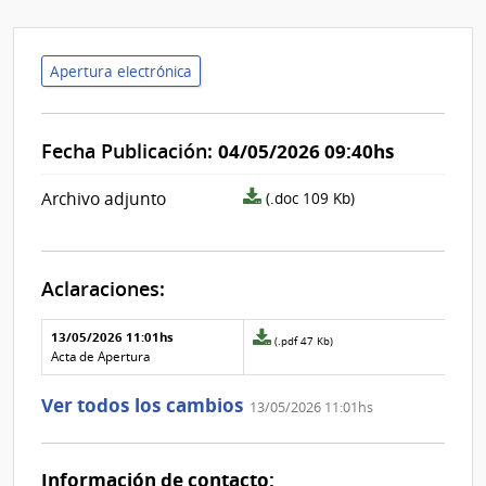
Apertura electrónica
Fecha Publicación:
04/05/2026 09:40hs
archivo
Archivo adjunto
(.doc 109 Kb)
adjunto/pliego
Aclaraciones:
Aclaraciones del llamado
Fecha y
13/05/2026 11:01hs
Archivo
(.pdf 47 Kb)
texto de
Archivo
adjunto
Acta de Apertura
la
de la
de
aclaración
aclaración
la
Ver todos los cambios
13/05/2026 11:01hs
aclaración
Nº
0
Información de contacto: