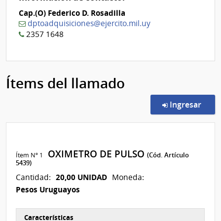
Cap.(O) Federico D. Rosadilla
dptoadquisiciones@ejercito.mil.uy
2357 1648
Ítems del llamado
en l
Ingresar
OXIMETRO DE PULSO
Ítem Nº 1
(Cód. Artículo
5439)
20,00 UNIDAD
Cantidad:
Moneda:
Pesos Uruguayos
Características