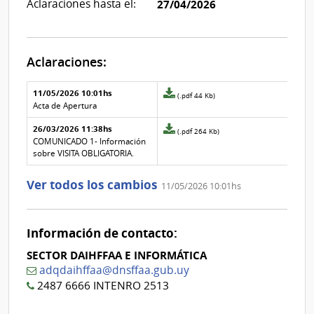
Aclaraciones hasta el:
27/04/2026
Aclaraciones:
Aclaraciones del llamado
Fecha y
11/05/2026 10:01hs
Archivo
(.pdf 44 Kb)
texto de
Archivo
adjunto
Acta de Apertura
la
de la
de
aclaración
aclaración
26/03/2026 11:38hs
la
Archivo
(.pdf 264 Kb)
aclaración
adjunto
COMUNICADO 1- Información
Nº
de
sobre VISITA OBLIGATORIA.
1
la
aclaración
Ver todos los cambios
11/05/2026 10:01hs
Nº
0
Información de contacto:
SECTOR DAIHFFAA E INFORMÁTICA
adqdaihffaa@dnsffaa.gub.uy
2487 6666 INTENRO 2513