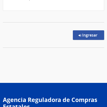
en l
Ingresar
Agencia Reguladora de Compras
Estatales