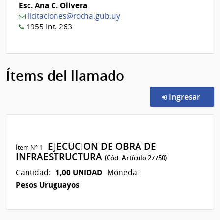
Esc. Ana C. Olivera
licitaciones@rocha.gub.uy
1955 Int. 263
Ítems del llamado
en l
Ingresar
EJECUCION DE OBRA DE
Ítem Nº 1
INFRAESTRUCTURA
(Cód. Artículo 27750)
1,00 UNIDAD
Cantidad:
Moneda:
Pesos Uruguayos