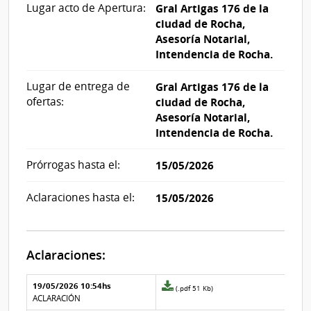
Lugar acto de Apertura:
Gral Artigas 176 de la
ciudad de Rocha,
Asesoría Notarial,
Intendencia de Rocha.
Lugar de entrega de
Gral Artigas 176 de la
ofertas:
ciudad de Rocha,
Asesoría Notarial,
Intendencia de Rocha.
Prórrogas hasta el:
15/05/2026
Aclaraciones hasta el:
15/05/2026
Aclaraciones:
Aclaraciones del llamado
Fecha y
19/05/2026 10:54hs
Archivo
(.pdf 51 Kb)
texto de
Archivo
adjunto
ACLARACIÓN
la
de la
de