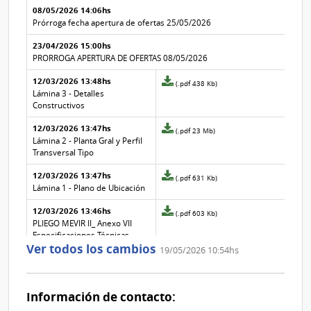
aclaración
aclaración
08/05/2026 14:06hs
la
aclaración
Prórroga fecha apertura de ofertas 25/05/2026
Nº
23/04/2026 15:00hs
6
PRORROGA APERTURA DE OFERTAS 08/05/2026
12/03/2026 13:48hs
Archivo
(.pdf 438 Kb)
adjunto
Lámina 3 - Detalles
de
Constructivos
la
12/03/2026 13:47hs
aclaración
Archivo
(.pdf 23 Mb)
Nº
adjunto
Lámina 2 - Planta Gral y Perfil
3
de
Transversal Tipo
la
12/03/2026 13:47hs
aclaración
Archivo
(.pdf 631 Kb)
Nº
adjunto
Lámina 1 - Plano de Ubicación
2
de
12/03/2026 13:46hs
la
Archivo
(.pdf 603 Kb)
aclaración
adjunto
PLIEGO MEVIR II_ Anexo VII
Nº
de
Especificaciones Técnicas
Ver todos los cambios
1
la
Particulares
19/05/2026 10:54hs
aclaración
Nº
0
Información de contacto: