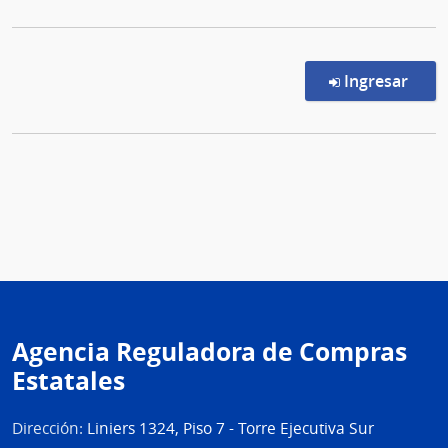
en l
Ingresar
Agencia Reguladora de Compras
Estatales
Dirección:
Liniers 1324, Piso 7 - Torre Ejecutiva Sur