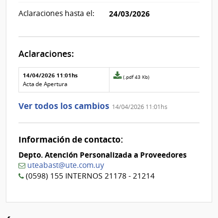
Aclaraciones hasta el:
24/03/2026
Aclaraciones:
Aclaraciones del llamado
Fecha y
14/04/2026 11:01hs
Archivo
(.pdf 43 Kb)
texto de
Archivo
adjunto
Acta de Apertura
la
de la
de
aclaración
aclaración
la
Ver todos los cambios
14/04/2026 11:01hs
aclaración
Nº
0
Información de contacto:
Depto. Atención Personalizada a Proveedores
uteabast@ute.com.uy
(0598) 155 INTERNOS 21178 - 21214