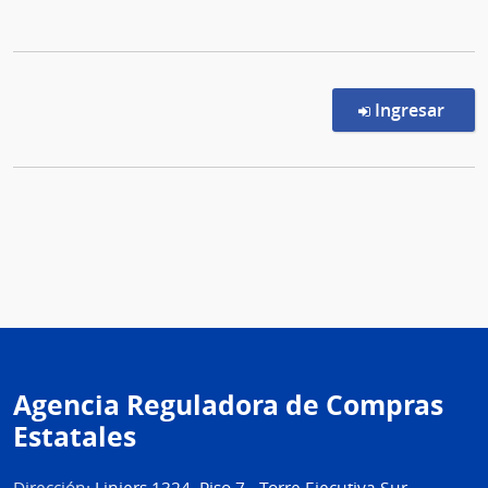
en l
Ingresar
Agencia Reguladora de Compras
Estatales