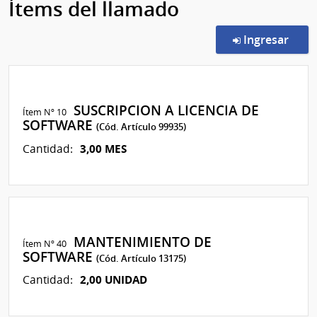
Ítems del llamado
en l
Ingresar
SUSCRIPCION A LICENCIA DE
Ítem Nº 10
SOFTWARE
(Cód. Artículo 99935)
3,00 MES
Cantidad:
MANTENIMIENTO DE
Ítem Nº 40
SOFTWARE
(Cód. Artículo 13175)
2,00 UNIDAD
Cantidad: