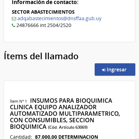
Información de contacto:
SECTOR ABASTECIMIENTOS
adqabastecimientos@dnsffaa.gub.uy
24876666 int 2504/2520
Ítems del llamado
en l
Ingresar
INSUMOS PARA BIOQUIMICA
Ítem Nº 1
CLINICA EQUIPO ANALIZADOR
AUTOMATIZADO MULTIPARAMETRICO,
CON CONSUMIBLES, SECCION
BIOQUIMICA
(Cód. Artículo 63069)
87.000,00 DETERMINACION
Cantidad: