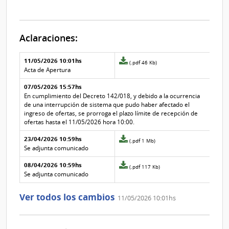
Aclaraciones:
Aclaraciones del llamado
Fecha y
11/05/2026 10:01hs
Archivo
(.pdf 46 Kb)
texto de
Archivo
adjunto
Acta de Apertura
la
de la
de
aclaración
aclaración
07/05/2026 15:57hs
la
aclaración
En cumplimiento del Decreto 142/018, y debido a la ocurrencia
Nº
de una interrupción de sistema que pudo haber afectado el
3
ingreso de ofertas, se prorroga el plazo límite de recepción de
ofertas hasta el 11/05/2026 hora 10:00.
23/04/2026 10:59hs
Archivo
(.pdf 1 Mb)
adjunto
Se adjunta comunicado
de
08/04/2026 10:59hs
la
Archivo
(.pdf 117 Kb)
aclaración
adjunto
Se adjunta comunicado
Nº
de
1
la
Ver todos los cambios
11/05/2026 10:01hs
aclaración
Nº
0