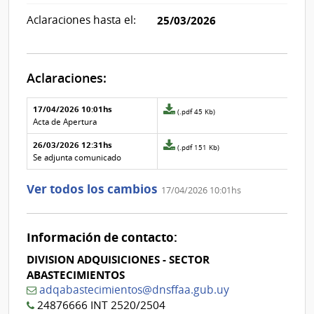
Aclaraciones hasta el:
25/03/2026
Aclaraciones:
Aclaraciones del llamado
Fecha y
17/04/2026 10:01hs
Archivo
(.pdf 45 Kb)
texto de
Archivo
adjunto
Acta de Apertura
la
de la
de
aclaración
aclaración
26/03/2026 12:31hs
la
Archivo
(.pdf 151 Kb)
aclaración
adjunto
Se adjunta comunicado
Nº
de
1
la
Ver todos los cambios
17/04/2026 10:01hs
aclaración
Nº
0
Información de contacto:
DIVISION ADQUISICIONES - SECTOR
ABASTECIMIENTOS
adqabastecimientos@dnsffaa.gub.uy
24876666 INT 2520/2504