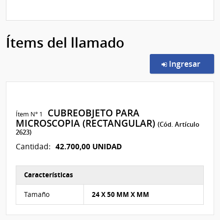
Ítems del llamado
en l
Ingresar
CUBREOBJETO PARA
Ítem Nº 1
MICROSCOPIA (RECTANGULAR)
(Cód. Artículo
2623)
42.700,00 UNIDAD
Cantidad:
Características
Características del Ítem Nº 8
Tamaño
24 X 50 MM X MM