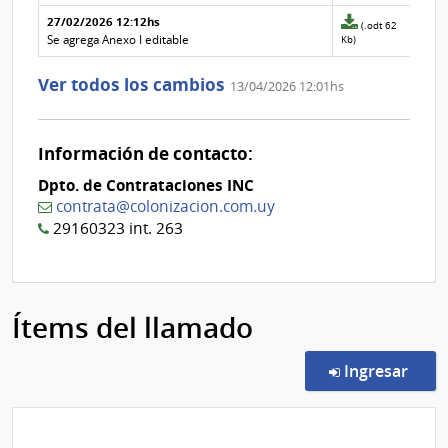
2
de
27/02/2026 12:12hs
la
Archivo
(.odt 62
aclaración
adjunto
Se agrega Anexo I editable
Kb)
Nº
de
1
la
Ver todos los cambios
13/04/2026 12:01hs
aclaración
Nº
0
Información de contacto:
Dpto. de Contrataciones INC
contrata@colonizacion.com.uy
29160323 int. 263
Ítems del llamado
en l
Ingresar