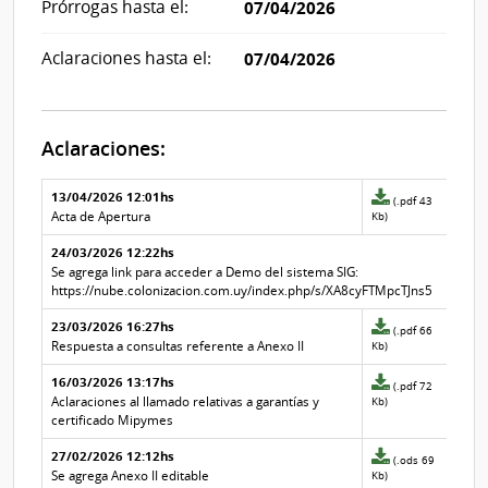
Prórrogas hasta el:
07/04/2026
Aclaraciones hasta el:
07/04/2026
Aclaraciones:
Aclaraciones del llamado
Fecha y
13/04/2026 12:01hs
Archivo
(.pdf 43
texto de
Archivo
adjunto
Acta de Apertura
Kb)
la
de la
de
aclaración
aclaración
24/03/2026 12:22hs
la
aclaración
Se agrega link para acceder a Demo del sistema SIG:
Nº
https://nube.colonizacion.com.uy/index.php/s/XA8cyFTMpcTJns5
5
23/03/2026 16:27hs
Archivo
(.pdf 66
adjunto
Respuesta a consultas referente a Anexo II
Kb)
de
16/03/2026 13:17hs
la
Archivo
(.pdf 72
aclaración
adjunto
Aclaraciones al llamado relativas a garantías y
Kb)
Nº
de
certificado Mipymes
3
la
27/02/2026 12:12hs
aclaración
Archivo
(.ods 69
Nº
adjunto
Se agrega Anexo II editable
Kb)