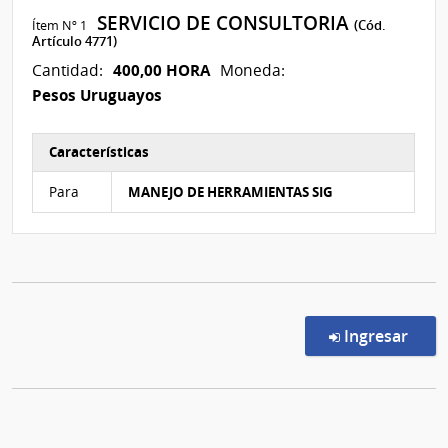
SERVICIO DE CONSULTORIA
Ítem Nº 1
(Cód.
Artículo 4771)
400,00 HORA
Cantidad:
Moneda:
Pesos Uruguayos
Características
Características del Ítem Nº 1
Para
MANEJO DE HERRAMIENTAS SIG
en l
Ingresar